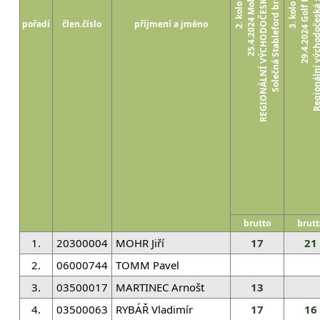
REGIONÁLNÍ VÝCHODOČESKÁ SENIOR TOUR 2024
Regionální východočeská seniorská
Solečná Stableford brutto HCP 0 - 54
29.4.2024 Golf Dobrouč
25.4.2024 Molitorov
2. kolo
3. kolo
pořadí
člen.číslo
příjmení a jméno
brutto
brutt
1.
20300004
MOHR Jiří
17
21
2.
06000744
TOMM Pavel
3.
03500017
MARTINEC Arnošt
13
4.
03500063
RYBÁŘ Vladimír
17
16