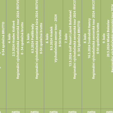
Regionální východočeská seniorská tour 2024 /RSTVC/
Regionální východočeská seniorská túra 2024 /RSTVC/
Regionální východočeská seniorská tour 2024 /RVCST/
Regionální východočeská seniorská tour 2024 /RVCST/
 tour 2024
Regionální východočeská seni
13.5.2024 Golf Resort Lázně Bohdaneč
Východočeská senior tour - 2024
16.5.2024 Svobodné Hamry
20.5.2024 Mladá Boleslav
2.5.2024 Hradec Králové
0 - 54 Společná BRUTTO
0-54 společná BRUTTO
0 - 54 společná brutto
0-54 společná brutto
0-54 společná brutto
6.5.2024 Poděbrady
9.5.2024 Hrádek
0-54 brutto
4. kolo
5. kolo
6. kolo
7. kolo
8. kolo
9. kolo
o
netto
netto
netto
netto
netto
nett