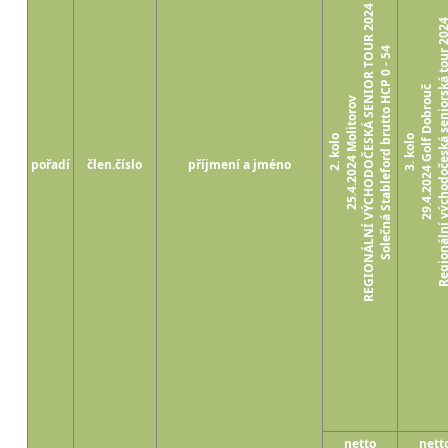
REGIONÁLNÍ VÝCHODOČESKÁ SENIOR TOUR 2024
Regionální východočeská seniorská
Solečná Stableford brutto HCP 0 - 54
29.4.2024 Golf Dobrouč
25.4.2024 Molitorov
2. kolo
3. kolo
pořadí
člen.číslo
příjmení a jméno
netto
nett