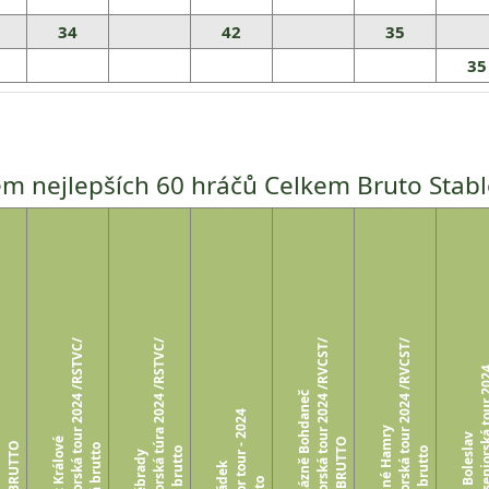
34
42
35
35
m nejlepších 60 hráčů Celkem Bruto Stabl