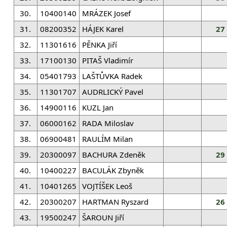
30.
10400140
MRÁZEK Josef
31.
08200352
HÁJEK Karel
27
32.
11301616
PĚNKA Jiří
33.
17100130
PITAŠ Vladimír
34.
05401793
LAŠTŮVKA Radek
35.
11301707
AUDRLICKÝ Pavel
36.
14900116
KUZL Jan
37.
06000162
RADA Miloslav
38.
06900481
RAULÍM Milan
39.
20300097
BACHURA Zdeněk
29
40.
10400227
BACULÁK Zbyněk
41.
10401265
VOJTÍŠEK Leoš
42.
20300207
HARTMAN Ryszard
26
43.
19500247
ŠAROUN Jiří