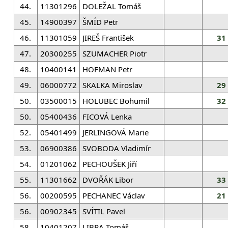
44.
11301296
DOLEŽAL Tomáš
45.
14900397
ŠMÍD Petr
46.
11301059
JIREŠ František
31
47.
20300255
SZUMACHER Piotr
48.
10400141
HOFMAN Petr
49.
06000772
SKALKA Miroslav
29
50.
03500015
HOLUBEC Bohumil
32
50.
05400436
FICOVÁ Lenka
52.
05401499
JERLINGOVÁ Marie
53.
06900386
SVOBODA Vladimír
54.
01201062
PECHOUŠEK Jiří
55.
11301662
DVOŘÁK Libor
33
56.
00200595
PECHANEC Václav
21
56.
00902345
SVÍTIL Pavel
58.
10401207
LIBRA Tomáš