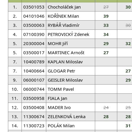
1.
03501053
Chocholáček Jan
27
30
2.
04101046
KOŘÍNEK Milan
39
3.
03500063
RYBÁŘ Vladimír
33
30
4.
07100390
PETROVICKÝ Zdenek
34
5.
20300004
MOHR Jiří
29
32
5.
03500017
MARTINEC Arnošt
27
7.
10400789
KAPLAN Miloslav
7.
10400664
GLOGAR Petr
27
9.
06000107
GEISLER Miloslav
29
10.
06000744
TOMM Pavel
11.
03500958
FIALA Jan
12.
03500408
MADER Ivo
24
25
13.
11300674
ZELENKOVÁ Lenka
28
28
14.
11300723
POLÁK Milan
31