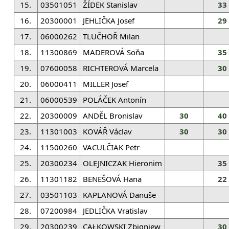
15.
03501051
ŽÍDEK Stanislav
33
16.
20300001
JEHLIČKA Josef
29
17.
06000262
TLUČHOŘ Milan
18.
11300869
MADEROVÁ Soňa
35
19.
07600058
RICHTEROVÁ Marcela
30
20.
06000411
MILLER Josef
21.
06000539
POLÁČEK Antonín
22.
20300009
ANDĚL Bronislav
30
40
23.
11301003
KOVÁŘ Václav
30
30
24.
11500260
VACULČIAK Petr
25.
20300234
OLEJNICZAK Hieronim
35
26.
11301182
BENEŠOVÁ Hana
22
27.
03501103
KAPLANOVÁ Danuše
28.
07200984
JEDLIČKA Vratislav
29.
20300239
CAŁKOWSKI Zbigniew
30