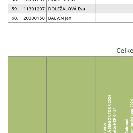
59.
11301297
DOLEŽALOVÁ Eva
60.
20300158
BALVÍN Jan
Celke