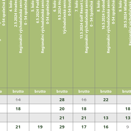
Regionální východočeská seniorská tour 2024 /RSTVC/
Regionální východočeská seniorská túra 2024 /RSTVC/
Regionální východočeská seniorská tour 2024 /RVCST/
Regionální východočeská seniorská tour 2024 /RVCST/
 tour 2024
Regionální východočeská seni
13.5.2024 Golf Resort Lázně Bohdaneč
Východočeská senior tour - 2024
16.5.2024 Svobodné Hamry
20.5.2024 Mladá Boleslav
2.5.2024 Hradec Králové
0 - 54 Společná BRUTTO
0-54 společná BRUTTO
0 - 54 společná brutto
0-54 společná brutto
0-54 společná brutto
6.5.2024 Poděbrady
9.5.2024 Hrádek
0-54 brutto
4. kolo
5. kolo
6. kolo
7. kolo
8. kolo
9. kolo
o
brutto
brutto
brutto
brutto
brutto
brut
14
28
16
22
18
20
18
18
21
21
13
13
21
19
29
17
16
9