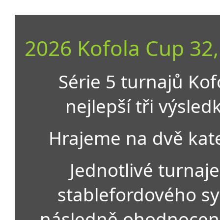
2026 Kofola Cup 32,
Série 5 turnajů Kof
nejlepší tři výsle
Hrajeme na dvě kateg
Jednotlivé turnaj
stablefordového sy
následně ohodnoceni