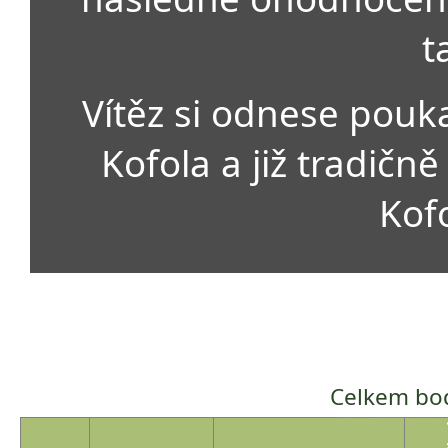
t
Vítěz si odnese pouk
Kofola a již tradičn
Kof
Celkem bod