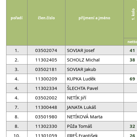
17.5.2
1. kolo
pořadí
člen.číslo
příjmení a jméno
nett
1.
03502074
SOVIAR Josef
41
2.
11302405
SCHOLZ Michal
38
3.
03502181
SOVIAR Jakub
4.
11300209
KUPKA Luděk
69
4.
11302334
ŠLECHTA Pavel
4.
03502002
NETÍK Jiří
7.
11300448
JANATA Lukáš
8.
03501980
NETÍKOVÁ Marta
8.
11302330
Půža Tomáš
32
10.
11301059
JIREŠ František
26